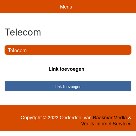
Menu +
Telecom
Telecom
Link toevoegen
Link toevoegen
Copyright © 2023 Onderdeel van
BaakmanMedia
&
Vrolijk Internet Services