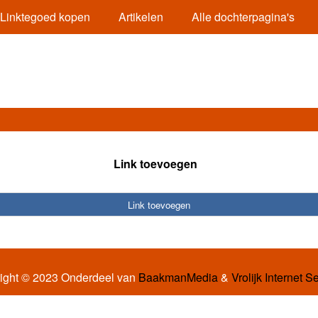
Linktegoed kopen
Artikelen
Alle dochterpagina's
Link toevoegen
Link toevoegen
ight © 2023 Onderdeel van
BaakmanMedia
&
Vrolijk Internet S